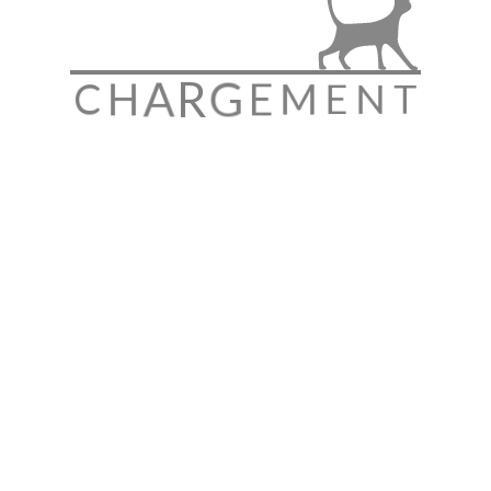
E
G
M
R
E
A
N
H
T
C